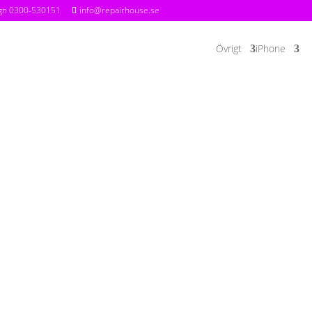
agn
0300-530151
info@repairhouse.se
Övrigt
iPhone