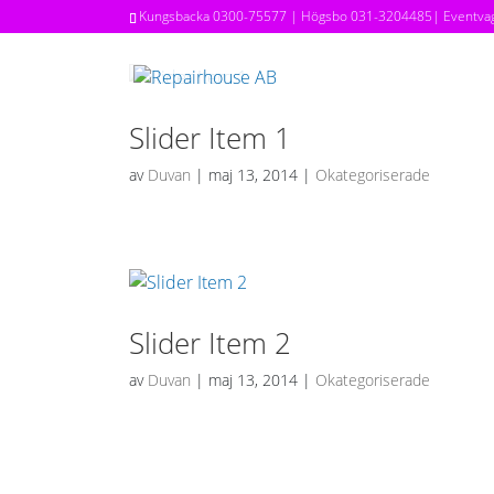
Kungsbacka
0300-75577
| Högsbo
031-3204485
| Eventv
Slider Item 1
av
Duvan
|
maj 13, 2014
|
Okategoriserade
Slider Item 2
av
Duvan
|
maj 13, 2014
|
Okategoriserade