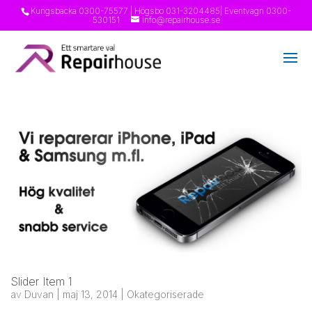
Kungsbacka
0300-75577
| Högsbo
031-3204485
| Eventvagn
0300-
530151
info@repairhouse.se
Slider Item 1
av
Duvan
|
maj 13, 2014
|
Okategoriserade