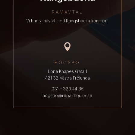
RAMAVTAL
Vi har ramavtal med Kungsbacka kommun.

HÖGSBO
Lona Knapes Gata 1
421 32 Västra Frölunda
031 – 320 44 85
hogsbo@repairhouse.se