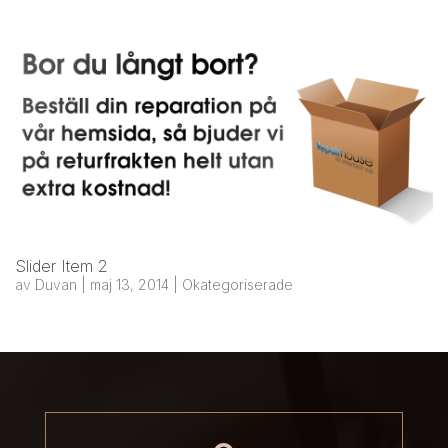
Slider Item 2
av
Duvan
|
maj 13, 2014
|
Okategoriserade