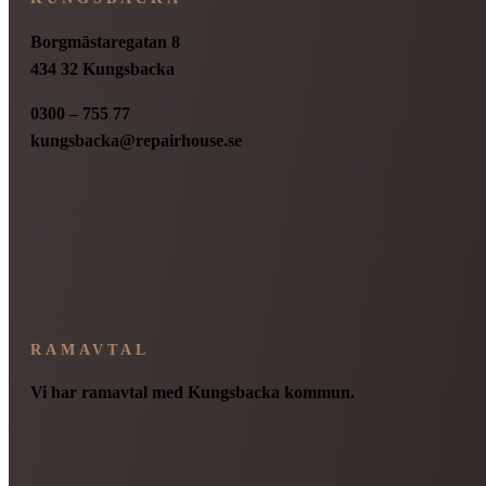
Borgmästaregatan 8
434 32 Kungsbacka
0300 – 755 77
kungsbacka@repairhouse.se
RAMAVTAL
Vi har ramavtal med Kungsbacka kommun.