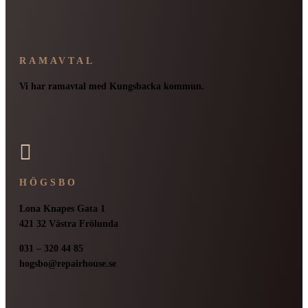
RAMAVTAL
Vi har ramavtal med Kungsbacka kommun.

HÖGSBO
Lona Knapes Gata 1
421 32 Västra Frölunda
031 – 320 44 85
hogsbo@repairhouse.se