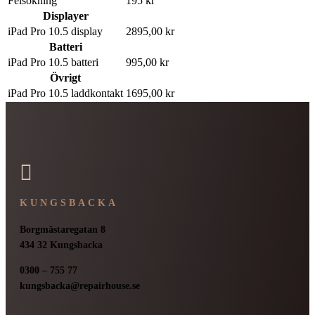
Felsökning
195 kr
Displayer
iPad Pro 10.5 display
2895,00 kr
Batteri
iPad Pro 10.5 batteri
995,00 kr
Övrigt
iPad Pro 10.5 laddkontakt
1695,00 kr

KUNGSBACKA
Borgmästaregatan 8
434 32 Kungsbacka
0300 – 755 77
kungsbacka@repairhouse.se