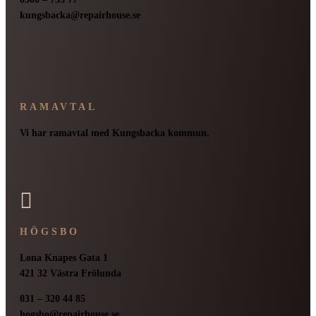
kungsbacka@repairhouse.se
RAMAVTAL
Vi har ramavtal med Kungsbacka kommun.

HÖGSBO
Lona Knapes Gata 1
421 32 Västra Frölunda
031 – 320 44 85
hogsbo@repairhouse.se