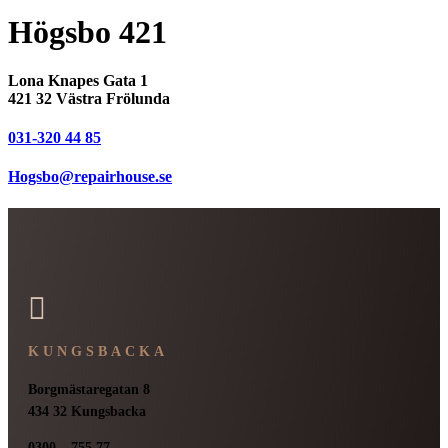
Högsbo 421
Lona Knapes Gata 1
421 32 Västra Frölunda
031-320 44 85
Hogsbo@repairhouse.se

KUNGSBACKA
Borgmästaregatan 8
434 32 Kungsbacka
0300 – 755 77