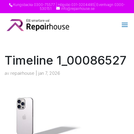
Kungsbacka
0300-75577
| Högsbo
031-3204485
| Eventvagn
0300-
530151
info@repairhouse.se
Timeline 1_00086527
av
repairhouse
|
jan 7, 2026