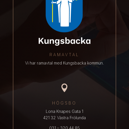
RAMAVTAL
Vi har ramavtal med Kungsbacka kommun.

HÖGSBO
Lona Knapes Gata 1
421 32 Västra Frölunda
031 – 320 44 85