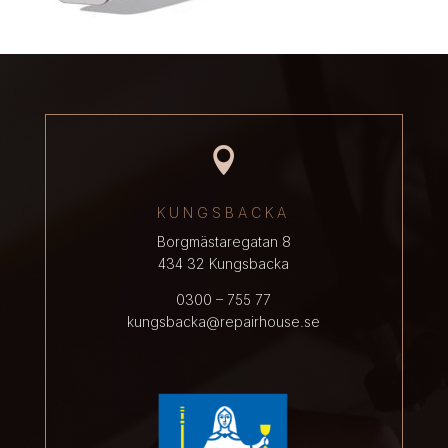

KUNGSBACKA
Borgmästaregatan 8
434 32 Kungsbacka
0300 – 755 77
kungsbacka@repairhouse.se