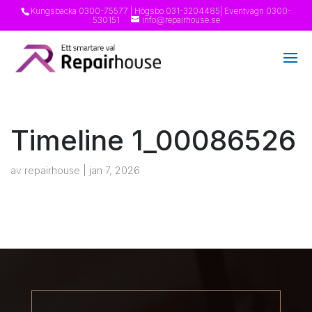
Kungsbacka
0300-75577
| Högsbo
031-3204485
| Eventvagn
0300-
530151
info@repairhouse.se
Timeline 1_00086526
av
repairhouse
|
jan 7, 2026