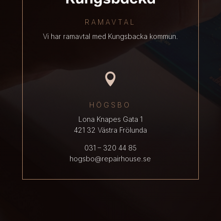
RAMAVTAL
Vi har ramavtal med Kungsbacka kommun.

HÖGSBO
Lona Knapes Gata 1
421 32 Västra Frölunda
031 – 320 44 85
hogsbo@repairhouse.se