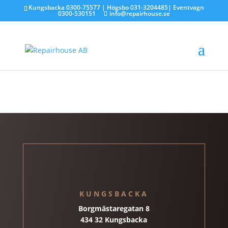
Kungsbacka
0300-75577
| Högsbo
031-3204485
| Eventvagn
0300-530151
info@repairhouse.se
Timeline 1_00086515
av
repairhouse
|
jan 7, 2026
KUNGSBACKA
Borgmästaregatan 8
434 32 Kungsbacka