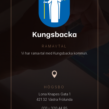
RAMAVTAL
Vi har ramavtal med Kungsbacka kommun.

HÖGSBO
Lona Knapes Gata 1
421 32 Västra Frölunda
031 – 320 44 85