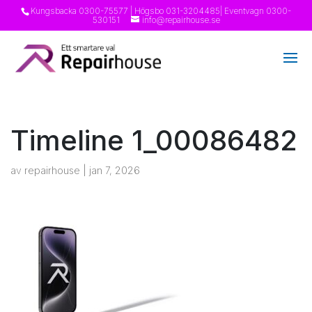
Kungsbacka
0300-75577
| Högsbo
031-3204485
| Eventvagn
0300-
530151
info@repairhouse.se
Timeline 1_00086482
av
repairhouse
|
jan 7, 2026