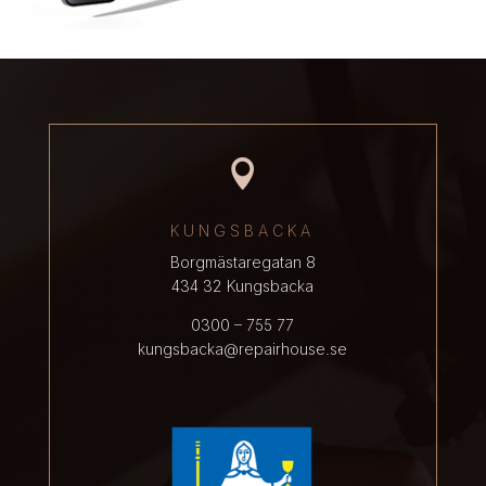

KUNGSBACKA
Borgmästaregatan 8
434 32 Kungsbacka
0300 – 755 77
kungsbacka@repairhouse.se