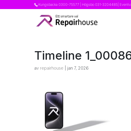
Kungsbacka
0300-75577
| Högsbo
031-3204485
| Event
Timeline 1_0008
av
repairhouse
|
jan 7, 2026