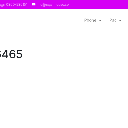
vagn
0300-530151
info@repairhouse.se
iPhone
iPad
6465