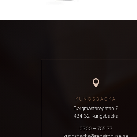

KUNGSBACKA
Borgmästaregatan 8
434 32 Kungsbacka
0300 – 755 77
kungsbacka@repairhouse.se