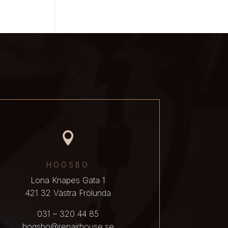

HÖGSBO
Lona Knapes Gata 1
421 32 Västra Frölunda
031 – 320 44 85
hogsbo@repairhouse.se