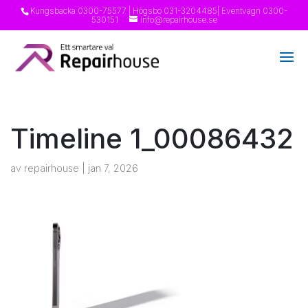
Kungsbacka
0300-75577
| Högsbo
031-3204485
| Eventvagn
0300-
530151
info@repairhouse.se
Timeline 1_00086432
av
repairhouse
|
jan 7, 2026