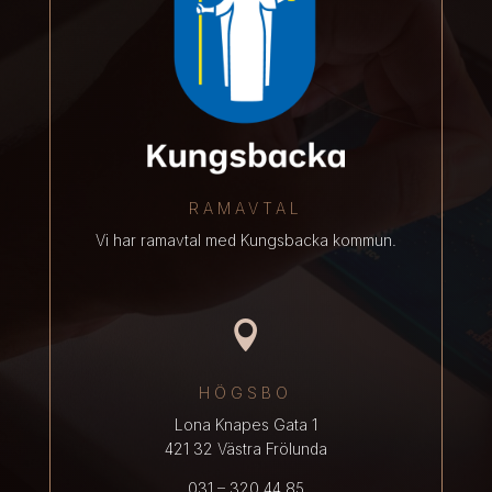
RAMAVTAL
Vi har ramavtal med Kungsbacka kommun.

HÖGSBO
Lona Knapes Gata 1
421 32 Västra Frölunda
031 – 320 44 85