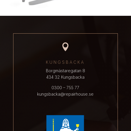

KUNGSBACKA
Borgmästaregatan 8
434 32 Kungsbacka
0300 – 755 77
kungsbacka@repairhouse.se