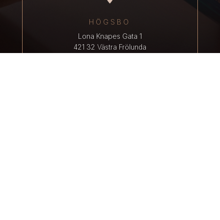
HÖGSBO
Lona Knapes Gata 1
421 32 Västra Frölunda
031 – 320 44 85
hogsbo@repairhouse.se