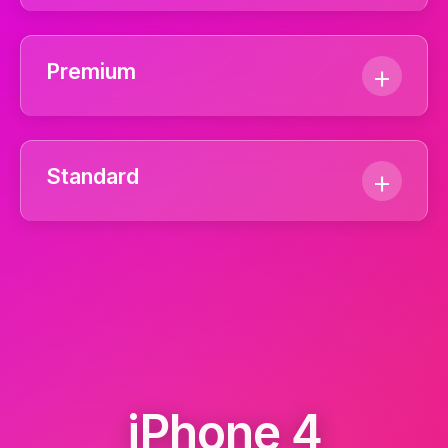
För dig som bara nöjer dig med det bästa.
Premium
Reservdel inköpt direkt från Apple. Installerad och
kalibrerad av Apple-certifierad tekniker med hjälp
av Apples egna verktyg och programvaror.
Likvärdig original med mycket hög kvalitet.
Standard
Reservdel bestående av samma skärmtyp som
original. Rekommenderas för dom flesta
modellerna.
Billigast möjligt.
Din telefon fungerar som den ska, men
betydande skillnad på färger
uppdateringsfrekvens kan upplevas.
iPhone 4