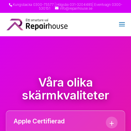
>
Kungsbacka
0300-75577
| Högsbo
031-3204485
| Eventvagn
0300-
530151
info@repairhouse.se
Våra olika
skärmkvaliteter
Apple Certifierad